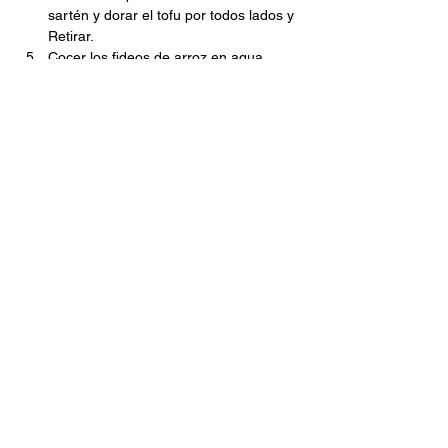
sartén y dorar el tofu por todos lados y 
Retirar. 
Cocer los fideos de arroz en agua 
hirviendo con un poco de sal durante 
unos tres minutos, siguiendo las 
instrucciones del paquete. 
Escurrir y enjuagar con agua fría, 
soltándolos un poco con un tenedor y 
Reservar. 
Rallar o picar fino el jengibre. 
Cortar el pimiento en tiras finas. 
Saltear en la misma sartén a fuego 
alto ambos ingredientes durante dos 
minutos. 
Salpimentar, agregar la salsa de soja y 
las especias. 
Calentar por 5 minutos. 
Devolver el tofu, dar unas vueltas e 
incorporar los fideos. 
Mezclar todo bien hasta que se 
integren. 