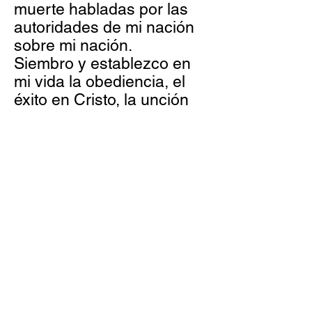
muerte habladas por las
autoridades de mi nación
sobre mi nación.
Siembro y establezco en
mi vida la obediencia, el
éxito en Cristo, la unción
fresca del Espíritu Santo y
la vida.
Versiculo
"Cristo nos redimió de la
maldición de la ley, hecho por
nosotros maldición (porque
está escrito: Maldito todo el
que es colgado en un madero".